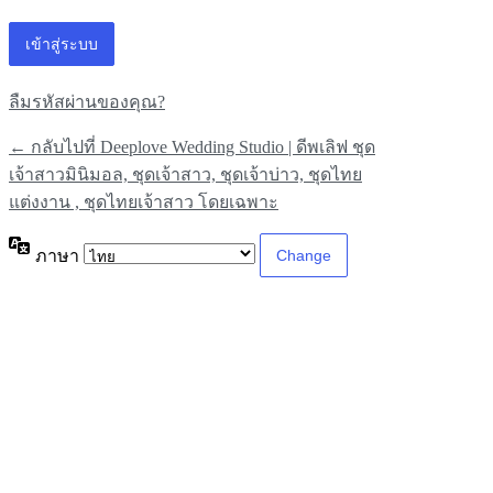
ลืมรหัสผ่านของคุณ?
← กลับไปที่ Deeplove Wedding Studio | ดีพเลิฟ ชุด
เจ้าสาวมินิมอล, ชุดเจ้าสาว, ชุดเจ้าบ่าว, ชุดไทย
แต่งงาน , ชุดไทยเจ้าสาว โดยเฉพาะ
ภาษา