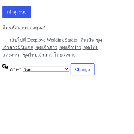
ลืมรหัสผ่านของคุณ?
← กลับไปที่ Deeplove Wedding Studio | ดีพเลิฟ ชุด
เจ้าสาวมินิมอล, ชุดเจ้าสาว, ชุดเจ้าบ่าว, ชุดไทย
แต่งงาน , ชุดไทยเจ้าสาว โดยเฉพาะ
ภาษา