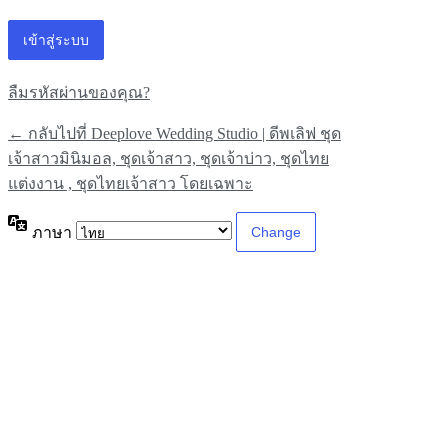
ลืมรหัสผ่านของคุณ?
← กลับไปที่ Deeplove Wedding Studio | ดีพเลิฟ ชุด
เจ้าสาวมินิมอล, ชุดเจ้าสาว, ชุดเจ้าบ่าว, ชุดไทย
แต่งงาน , ชุดไทยเจ้าสาว โดยเฉพาะ
ภาษา