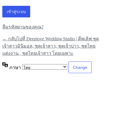
ลืมรหัสผ่านของคุณ?
← กลับไปที่ Deeplove Wedding Studio | ดีพเลิฟ ชุด
เจ้าสาวมินิมอล, ชุดเจ้าสาว, ชุดเจ้าบ่าว, ชุดไทย
แต่งงาน , ชุดไทยเจ้าสาว โดยเฉพาะ
ภาษา