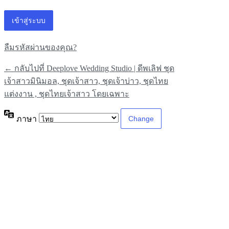
ลืมรหัสผ่านของคุณ?
← กลับไปที่ Deeplove Wedding Studio | ดีพเลิฟ ชุด
เจ้าสาวมินิมอล, ชุดเจ้าสาว, ชุดเจ้าบ่าว, ชุดไทย
แต่งงาน , ชุดไทยเจ้าสาว โดยเฉพาะ
ภาษา