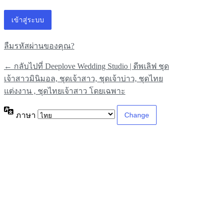
ลืมรหัสผ่านของคุณ?
← กลับไปที่ Deeplove Wedding Studio | ดีพเลิฟ ชุด
เจ้าสาวมินิมอล, ชุดเจ้าสาว, ชุดเจ้าบ่าว, ชุดไทย
แต่งงาน , ชุดไทยเจ้าสาว โดยเฉพาะ
ภาษา