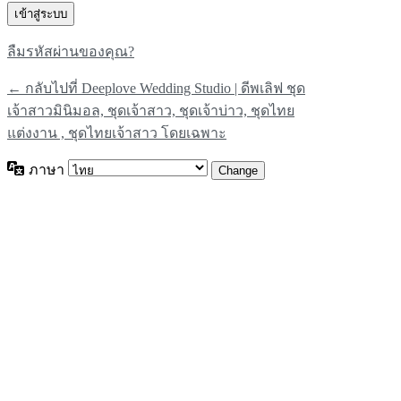
ลืมรหัสผ่านของคุณ?
← กลับไปที่ Deeplove Wedding Studio | ดีพเลิฟ ชุด
เจ้าสาวมินิมอล, ชุดเจ้าสาว, ชุดเจ้าบ่าว, ชุดไทย
แต่งงาน , ชุดไทยเจ้าสาว โดยเฉพาะ
ภาษา