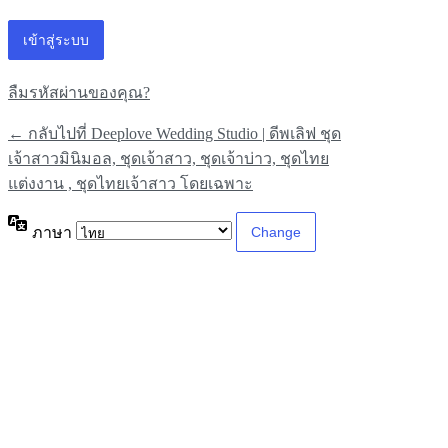
ลืมรหัสผ่านของคุณ?
← กลับไปที่ Deeplove Wedding Studio | ดีพเลิฟ ชุด
เจ้าสาวมินิมอล, ชุดเจ้าสาว, ชุดเจ้าบ่าว, ชุดไทย
แต่งงาน , ชุดไทยเจ้าสาว โดยเฉพาะ
ภาษา