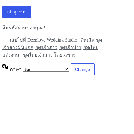
ลืมรหัสผ่านของคุณ?
← กลับไปที่ Deeplove Wedding Studio | ดีพเลิฟ ชุด
เจ้าสาวมินิมอล, ชุดเจ้าสาว, ชุดเจ้าบ่าว, ชุดไทย
แต่งงาน , ชุดไทยเจ้าสาว โดยเฉพาะ
ภาษา