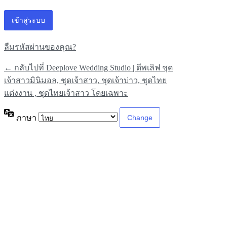
ลืมรหัสผ่านของคุณ?
← กลับไปที่ Deeplove Wedding Studio | ดีพเลิฟ ชุด
เจ้าสาวมินิมอล, ชุดเจ้าสาว, ชุดเจ้าบ่าว, ชุดไทย
แต่งงาน , ชุดไทยเจ้าสาว โดยเฉพาะ
ภาษา