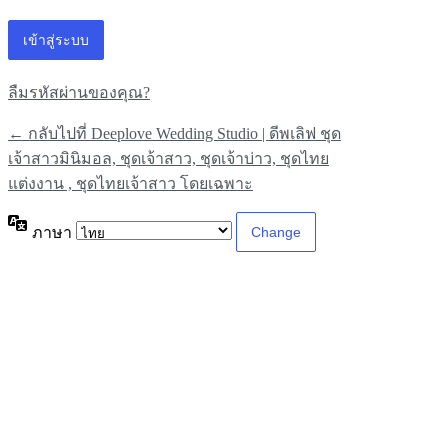
ลืมรหัสผ่านของคุณ?
← กลับไปที่ Deeplove Wedding Studio | ดีพเลิฟ ชุด
เจ้าสาวมินิมอล, ชุดเจ้าสาว, ชุดเจ้าบ่าว, ชุดไทย
แต่งงาน , ชุดไทยเจ้าสาว โดยเฉพาะ
ภาษา