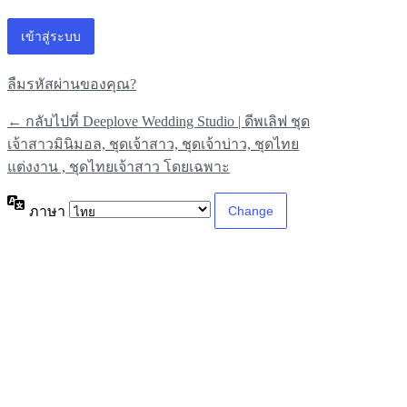
ลืมรหัสผ่านของคุณ?
← กลับไปที่ Deeplove Wedding Studio | ดีพเลิฟ ชุด
เจ้าสาวมินิมอล, ชุดเจ้าสาว, ชุดเจ้าบ่าว, ชุดไทย
แต่งงาน , ชุดไทยเจ้าสาว โดยเฉพาะ
ภาษา