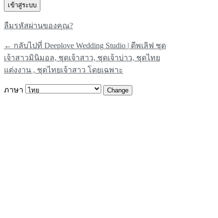
ลืมรหัสผ่านของคุณ?
← กลับไปที่ Deeplove Wedding Studio | ดีพเลิฟ ชุด
เจ้าสาวมินิมอล, ชุดเจ้าสาว, ชุดเจ้าบ่าว, ชุดไทย
แต่งงาน , ชุดไทยเจ้าสาว โดยเฉพาะ
ภาษา