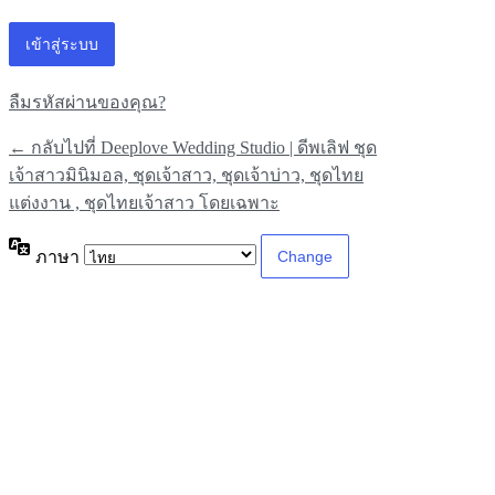
ลืมรหัสผ่านของคุณ?
← กลับไปที่ Deeplove Wedding Studio | ดีพเลิฟ ชุด
เจ้าสาวมินิมอล, ชุดเจ้าสาว, ชุดเจ้าบ่าว, ชุดไทย
แต่งงาน , ชุดไทยเจ้าสาว โดยเฉพาะ
ภาษา