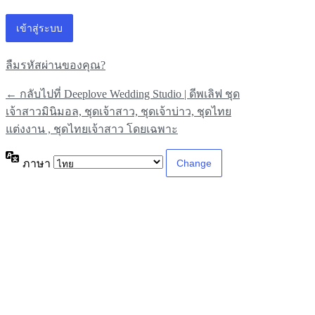
ลืมรหัสผ่านของคุณ?
← กลับไปที่ Deeplove Wedding Studio | ดีพเลิฟ ชุด
เจ้าสาวมินิมอล, ชุดเจ้าสาว, ชุดเจ้าบ่าว, ชุดไทย
แต่งงาน , ชุดไทยเจ้าสาว โดยเฉพาะ
ภาษา