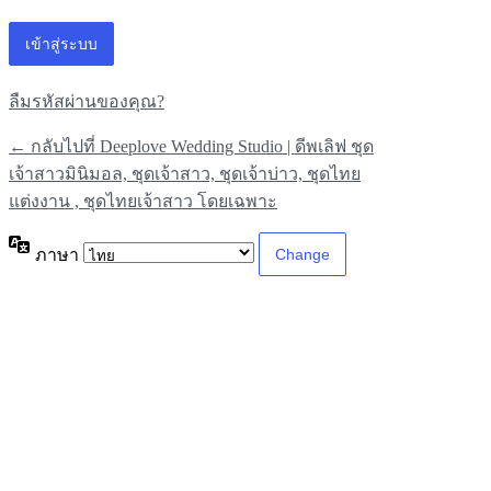
ลืมรหัสผ่านของคุณ?
← กลับไปที่ Deeplove Wedding Studio | ดีพเลิฟ ชุด
เจ้าสาวมินิมอล, ชุดเจ้าสาว, ชุดเจ้าบ่าว, ชุดไทย
แต่งงาน , ชุดไทยเจ้าสาว โดยเฉพาะ
ภาษา