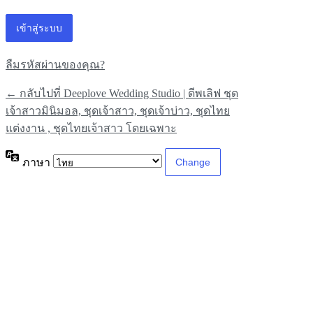
ลืมรหัสผ่านของคุณ?
← กลับไปที่ Deeplove Wedding Studio | ดีพเลิฟ ชุด
เจ้าสาวมินิมอล, ชุดเจ้าสาว, ชุดเจ้าบ่าว, ชุดไทย
แต่งงาน , ชุดไทยเจ้าสาว โดยเฉพาะ
ภาษา