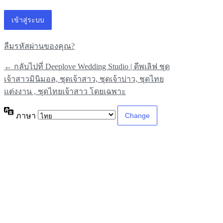
ลืมรหัสผ่านของคุณ?
← กลับไปที่ Deeplove Wedding Studio | ดีพเลิฟ ชุด
เจ้าสาวมินิมอล, ชุดเจ้าสาว, ชุดเจ้าบ่าว, ชุดไทย
แต่งงาน , ชุดไทยเจ้าสาว โดยเฉพาะ
ภาษา