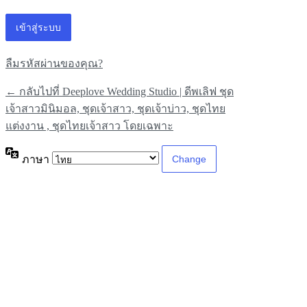
ลืมรหัสผ่านของคุณ?
← กลับไปที่ Deeplove Wedding Studio | ดีพเลิฟ ชุด
เจ้าสาวมินิมอล, ชุดเจ้าสาว, ชุดเจ้าบ่าว, ชุดไทย
แต่งงาน , ชุดไทยเจ้าสาว โดยเฉพาะ
ภาษา