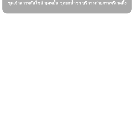
ชุดเจ้าสาวพลัสไซส์ ชุดหมั้น ชุดยกน้ำชา บริการถ่ายภาพพรีเวดดิ้ง