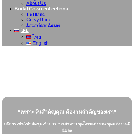
About Us
Bridal Gown collections
𝐋𝐞 𝐁𝐥𝐚𝐧𝐜
Curvy Bride
𝑳𝒖𝒙𝒖𝒓𝒊𝒐𝒖𝒔 𝑳𝒂𝒔𝒔𝒊𝒆
ไทย
ไทย
English
“เพราะวันสำคัญคุณ คืองานสำคัญของเรา”
บริการเช่า/เช่าตัดชุดเจ้าบ่าว ชุดเจ้าสาว ชุดไทยแต่งงาน ชุดแต่งงานมิ
นิมอล