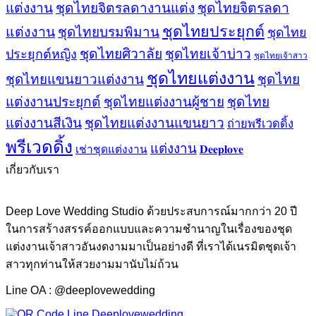
ชุดไทยจิตรลดา
แต่งงาน
ชุดไทยจิตรลดางานแต่ง
ชุดไทยประยุกต์
แต่งงาน
ชุดไทยบรมพิมาน
ชุดไทย
ชุดไทยศิวาลัย
ชุดไทยเจ้าบ่าว
ประยุกต์หญิง
ชุดไทยเจ้าสาว
ชุดไทยแต่งงาน
ชุดไทยแขนยาวแต่งงาน
ชุดไทย
แต่งงานประยุกต์
ชุดไทยแต่งงานผู้ชาย
ชุดไทย
แต่งงานสีเงิน
ชุดไทยแต่งงานแขนยาว
ถ่ายพรีเวดดิ้ง
พรีเวดดิ้ง
แต่งงาน
𝐃𝐞𝐞𝐩𝐥𝐨𝐯𝐞
เช่าชุดแต่งงาน
เกี่ยวกับเรา
Deep Love Wedding Studio ด้วยประสบการณ์มากกว่า 20 ปี
ในการสร้างสรรค์ออกแบบและความชำนาญในเรื่องของชุด
แต่งงานเจ้าสาวอันงดงามมาเป็นอย่างดี ที่เราได้เนรมิตชุดเจ้า
สาวทุกท่านให้สวยงามมานับไม่ถ้วน
Line OA : @deeplovewedding