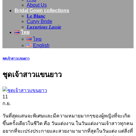
About Us
Bridal Gown collections
𝐋𝐞 𝐁𝐥𝐚𝐧𝐜
Curvy Bride
𝑳𝒖𝒙𝒖𝒓𝒊𝒐𝒖𝒔 𝑳𝒂𝒔𝒔𝒊𝒆
ไทย
ไทย
English
ชุดเจ้าสาวเเขนยาว
ชุดเจ้าสาวแขนยาว
11
ก.ย.
วันที่สุดแสนจะพิเศษและมีความหมายมากๆของผู้หญิงที่จะเกิด
ขึ้นครั้งเดียวในชีวิต คือ วันแต่งงาน ในวันแต่งงานเจ้าสาวทุกคน
อยากที่จะเปร่งประกายและสวยงามามากที่สุดในวันแต่ง แต่สิ่งที่