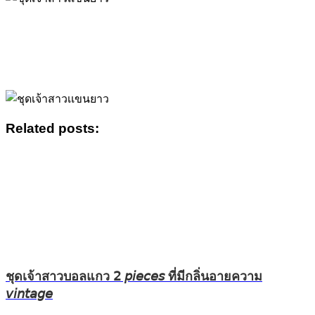
Related posts:
ชุดเจ้าสาวบอลแกว 𝟤 𝘱𝘪𝘦𝘤𝘦𝘴 ที่มีกลิ่นอายความ
𝘷𝘪𝘯𝘵𝘢𝘨𝘦