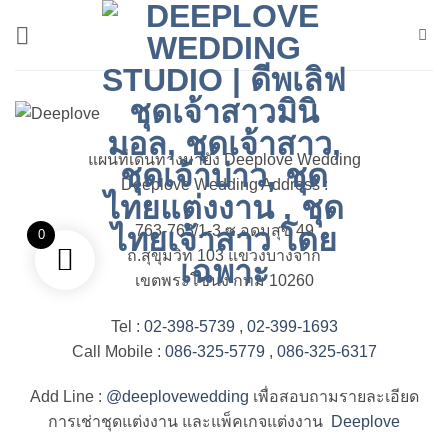
ข้าม
ไป
ยัง
เนื้อหา
แผนที่เดินทางมายัง Deeplove Wedding
Deeplove Wedding Address :
763-763/1-3 ซ.อุดมสุข 49
0
ถ.สุขุมวิท 103 แขวงบางจาก
เขตพระโขนง กทม 10260
Tel :
02-398-5739
,
02-399-1693
Call Mobile :
086-325-5779
,
086-325-6317
Add Line :
@deeplovewedding
เพื่อสอบถามรายละเอียด
การเช่าชุดแต่งงาน และแพ็คเกจแต่งงาน
Deeplove