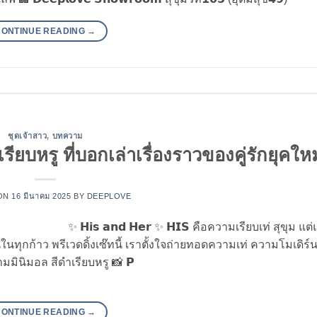
CONTINUE READING
→
ชุดเจ้าสาว
,
บทความ
ียบหรู ที่บอกเล่าเรื่องราวของคู่รักยุคใหม
ON
16 มีนาคม 2025
BY
DEEPLOVE
✨ 𝗛𝗶𝘀 𝗮𝗻𝗱 𝗛𝗲𝗿 ✨ 𝗛𝗜𝗦 คือความเรียบเท่ สุขุม แต
นทุกก้าว พรีเวดดิ้งเซ๊ทนี้ เราตั้งใจถ่ายทอดความเท่ ความโมเดิร์
ามมินิมอล สีดำเรียบหรู 📸 𝗣
CONTINUE READING
→