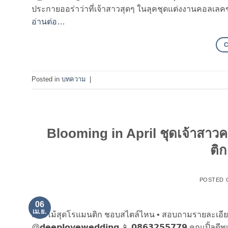
ประกายออร่าว่าที่เจ้าสาวสุดๆ ในลุคชุดแต่งงานคอลเลคชั่นใหม
อ่านต่อ…
Posted in
บทความ
|
Blooming in April ชุดเจ้าสาว
ติ
POSTED
06
เม.ย.
ดอกไม้สุดโรแมนติก ชอบสไตล์ไหน • สอบถามรายละเอียดเพิ่มเติ
@𝗱𝗲𝗲𝗽𝗹𝗼𝘃𝗲𝘄𝗲𝗱𝗱𝗶𝗻𝗴 📱 𝟬𝟴𝟲𝟯𝟮𝟱𝟱𝟳𝟳𝟵 คุณเปิ้ลดี