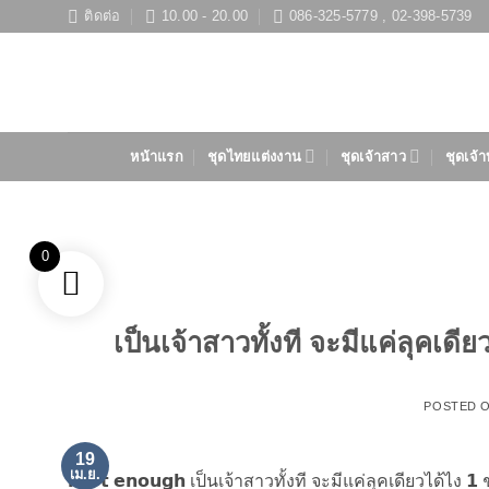
ข้าม
ติดต่อ
10.00 - 20.00
086-325-5779 , 02-398-5739
ไป
ยัง
เนื้อหา
หน้าแรก
ชุดไทยแต่งงาน
ชุดเจ้าสาว
ชุดเจ้า
0
เป็นเจ้าสาวทั้งที จะมีแค่ลุคเดีย
POSTED 
19
เม.ย.
𝗶𝘀𝗻’𝘁 𝗲𝗻𝗼𝘂𝗴𝗵 เป็นเจ้าสาวทั้งที จะมีแค่ลุคเดียวได้ไง 𝟭