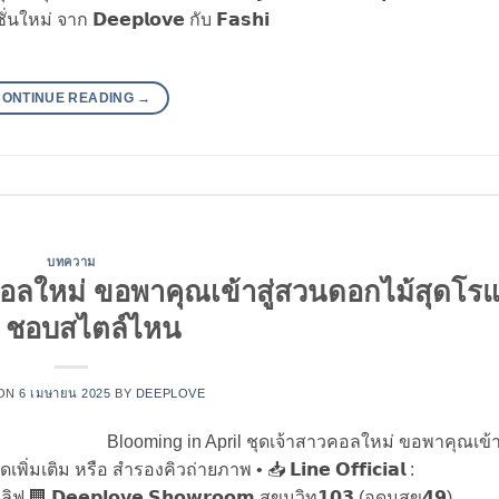
่ จาก 𝗗𝗲𝗲𝗽𝗹𝗼𝘃𝗲 กับ 𝗙𝗮𝘀𝗵𝗶
CONTINUE READING
→
บทความ
คอลใหม่ ขอพาคุณเข้าสู่สวนดอกไม้สุดโร
ก ชอบสไตล์ไหน
 ON
6 เมษายน 2025
BY
DEEPLOVE
Blooming in April ชุดเจ้าสาวคอลใหม่ ขอพาคุณเข้า
ม หรือ สำรองคิวถ่ายภาพ • 📥 𝗟𝗶𝗻𝗲 𝗢𝗳𝗳𝗶𝗰𝗶𝗮𝗹 :
พเลิฟ 🏢 𝗗𝗲𝗲𝗽𝗹𝗼𝘃𝗲 𝗦𝗵𝗼𝘄𝗿𝗼𝗼𝗺 สุขุมวิท𝟭𝟬𝟯 (อุดมสุข𝟰𝟵)