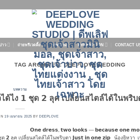
บ่าว
ถ่ายพรีเวดดิ้ง
บทความ
PROMOTION
CONTACT U
TAG ARCHIVES:
DEEPLOVEWEDDING
บทความ
วได้ไง 𝟭 ชุด 𝟮 ลุค เปลี่ยนสไตล์ได้ในพริ
ON
19 เมษายน 2025
BY
DEEPLOVE
𝗢𝗻𝗲 𝗱𝗿𝗲𝘀𝘀, 𝘁𝘄𝗼 𝗹𝗼𝗼𝗸𝘀 — 𝗯𝗲𝗰𝗮𝘂𝘀𝗲 𝗼𝗻𝗲 𝗺
 ชุด 𝟮 ลุค เปลี่ยนสไตล์ได้ในพริบตา 𝗝𝘂𝘀𝘁 𝗶𝗻 𝗼𝗻𝗲 𝘇𝗶𝗽 น้องยิหวา 