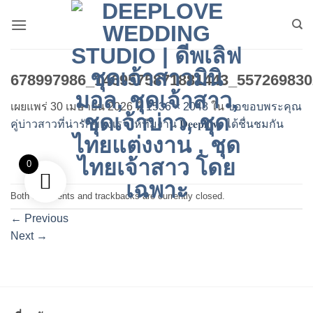
ข้าม
ไป
ยัง
เนื้อหา
678997986_1469575871881443_557269830
เผยแพร่
30 เมษายน 2026
ที่
1536 × 2048
ใน
ขอขอบพระคุณ
คู่บ่าวสาวที่น่ารักของเราให้ทีมงาน 𝐃𝐞𝐞𝐩𝐥𝐨𝐯𝐞 ได้ชื่นชมกัน
0
Both comments and trackbacks are currently closed.
←
Previous
Next
→