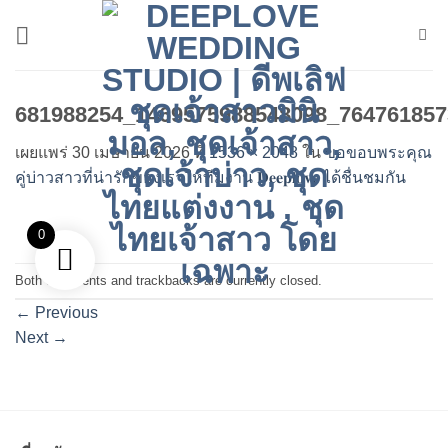
ข้าม
ไป
ยัง
เนื้อหา
681988254_1469575988548098_764761857
เผยแพร่
30 เมษายน 2026
ที่
1536 × 2048
ใน
ขอขอบพระคุณ
คู่บ่าวสาวที่น่ารักของเราให้ทีมงาน 𝐃𝐞𝐞𝐩𝐥𝐨𝐯𝐞 ได้ชื่นชมกัน
0
Both comments and trackbacks are currently closed.
←
Previous
Next
→