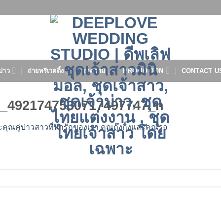
บ่าว
ถ่ายพรีเวดดิ้ง
บทความ
PROMOTION
CONTACT U
2_4921747530717497747_n
ณคู่บ่าวสาวที่น่ารักของเรา คุณกุ๊งกิ๊งและคุณรุจ