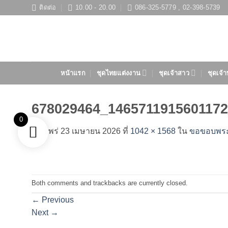
ข้าม
ติดต่อ
10.00 - 20.00
086-325-5779 , 02-398-5739
ไป
ยัง
เนื้อหา
หน้าแรก
ชุดไทยแต่งงาน
ชุดเจ้าสาว
ชุดเจ้า
678029464_146571191560117
0
เผยแพร่
23 เมษายน 2026
ที่
1042 × 1568
ใน
ขอขอบพระคุ
Both comments and trackbacks are currently closed.
←
Previous
Next
→