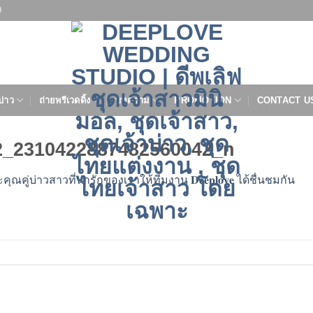
9
บ่าว
ถ่ายพรีเวดดิ้ง
บทความ
PROMOTION
CONTACT U
2_2310422887482560042_n
คู่บ่าวสาวที่น่ารักของเราให้ทีมงาน 𝐃𝐞𝐞𝐩𝐥𝐨𝐯𝐞 ได้ชื่นชมกัน