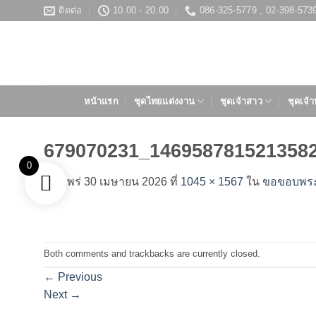
ข้าม
ติดต่อ
10.00 - 20.00
086-325-5779 , 02-398-573
ไป
ยัง
เนื้อหา
หน้าแรก
ชุดไทยแต่งงาน
ชุดเจ้าสาว
ชุดเจ้า
679070231_146958781521358
0
เผยแพร่
30 เมษายน 2026
ที่
1045 × 1567
ใน
ขอขอบพระคุณ
Both comments and trackbacks are currently closed.
←
Previous
Next
→