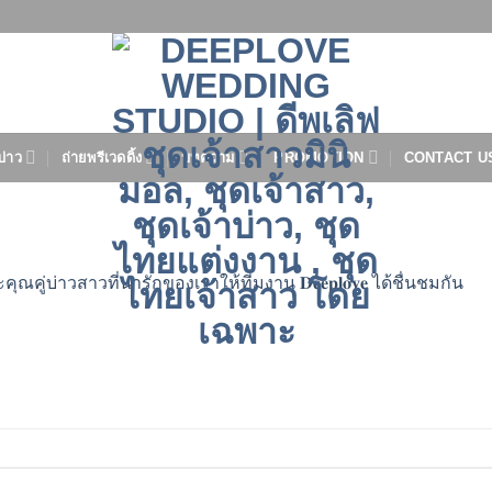
บ่าว
ถ่ายพรีเวดดิ้ง
บทความ
PROMOTION
CONTACT U
คู่บ่าวสาวที่น่ารักของเราให้ทีมงาน 𝐃𝐞𝐞𝐩𝐥𝐨𝐯𝐞 ได้ชื่นชมกัน