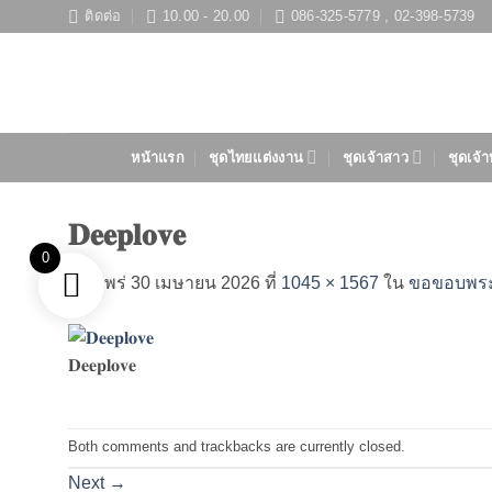
ข้าม
ติดต่อ
10.00 - 20.00
086-325-5779 , 02-398-5739
ไป
ยัง
เนื้อหา
หน้าแรก
ชุดไทยแต่งงาน
ชุดเจ้าสาว
ชุดเจ้า
𝐃𝐞𝐞𝐩𝐥𝐨𝐯𝐞
0
เผยแพร่
30 เมษายน 2026
ที่
1045 × 1567
ใน
ขอขอบพระคุณ
𝐃𝐞𝐞𝐩𝐥𝐨𝐯𝐞
Both comments and trackbacks are currently closed.
Next
→