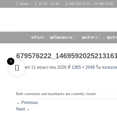
ข้าม
ติดต่อ
10.00 - 20.00
086-325-5779 , 02-398-5739
ไป
ยัง
เนื้อหา
หน้าแรก
ชุดไทยแต่งงาน
ชุดเจ้าสาว
ชุดเจ้า
679576222_146959202521316
0
เผยแพร่
11 พฤษภาคม 2026
ที่
1365 × 2048
ใน
ขอขอบพระ
Both comments and trackbacks are currently closed.
←
Previous
Next
→