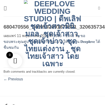
ข้าม
ไป
ยัง
เนื้อหา
680470556_1469592091879821_320635734
เผยแพร่
11 พฤษภาคม 2026
ที่
1366 × 2048
ใน
ขอ
ขอบพระคุณคู่บ่าวสาวที่น่ารักของเราให้ทีมงาน 𝐃𝐞𝐞𝐩𝐥𝐨𝐯𝐞 ได้
ชื่นชมกัน
0
Both comments and trackbacks are currently closed.
←
Previous