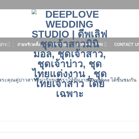
บ่าว
ถ่ายพรีเวดดิ้ง
บทความ
PROMOTION
CONTACT U
คุณคู่บ่าวสาวที่น่ารักของเราให้ทีมงาน 𝐃𝐞𝐞𝐩𝐥𝐨𝐯𝐞 ได้ชื่นชมกัน