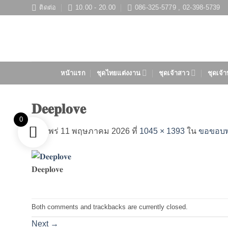
ข้าม
ติดต่อ
10.00 - 20.00
086-325-5779 , 02-398-5739
ไป
ยัง
เนื้อหา
หน้าแรก
ชุดไทยแต่งงาน
ชุดเจ้าสาว
ชุดเจ้า
𝐃𝐞𝐞𝐩𝐥𝐨𝐯𝐞
0
เผยแพร่
11 พฤษภาคม 2026
ที่
1045 × 1393
ใน
ขอขอบพระ
𝐃𝐞𝐞𝐩𝐥𝐨𝐯𝐞
Both comments and trackbacks are currently closed.
Next
→