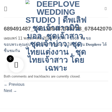
ข้าม
ไป
ยัง
เนื้อหา
689491487_1481189487386748_678442070
เผยแพร่
11 พฤษภาคม 2026
ที่
1044 × 1569
ใน
ขอ
ขอบพระคุณคู่บ่าวสาวที่น่ารักของเราให้ทีมงาน 𝐃𝐞𝐞𝐩𝐥𝐨𝐯𝐞 ได้
ชื่นชมกัน
0
Both comments and trackbacks are currently closed.
←
Previous
Next
→