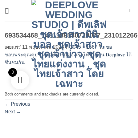
ข้าม
ไป
ยัง
เนื้อหา
693534468_1481189530720077_231012266
เผยแพร่
11 พฤษภาคม 2026
ที่
1045 × 1567
ใน
ขอ
ขอบพระคุณคู่บ่าวสาวที่น่ารักของเราให้ทีมงาน 𝐃𝐞𝐞𝐩𝐥𝐨𝐯𝐞 ได้
ชื่นชมกัน
0
Both comments and trackbacks are currently closed.
←
Previous
Next
→