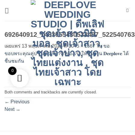
ข้าม
ไป
ยัง
เนื้อหา
692640912_1483055430533487_522540763
เผยแพร่
13 พฤษภาคม 2026
ที่
1045 × 1567
ใน
ขอ
ขอบพระคุณคู่บ่าวสาวที่น่ารักของเราให้ทีมงาน 𝐃𝐞𝐞𝐩𝐥𝐨𝐯𝐞 ได้
ชื่นชมกัน
0
Both comments and trackbacks are currently closed.
←
Previous
Next
→