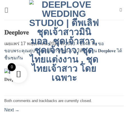
ข้าม
ไป
ยัง
เนื้อหา
𝐃𝐞𝐞𝐩𝐥𝐨𝐯𝐞
เผยแพร่
17 พฤษภาคม 2026
ที่
1363 × 2048
ใน
ขอ
ขอบพระคุณคู่บ่าวสาวที่น่ารักของเราให้ทีมงาน 𝐃𝐞𝐞𝐩𝐥𝐨𝐯𝐞 ได้
ชื่นชมกัน
0
𝐃𝐞𝐞𝐩𝐥𝐨𝐯𝐞
Both comments and trackbacks are currently closed.
Next
→