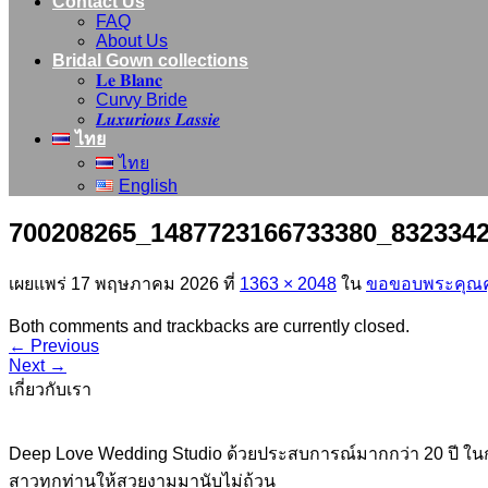
Contact Us
FAQ
About Us
Bridal Gown collections
𝐋𝐞 𝐁𝐥𝐚𝐧𝐜
Curvy Bride
𝑳𝒖𝒙𝒖𝒓𝒊𝒐𝒖𝒔 𝑳𝒂𝒔𝒔𝒊𝒆
ไทย
ไทย
English
700208265_1487723166733380_832334
เผยแพร่
17 พฤษภาคม 2026
ที่
1363 × 2048
ใน
ขอขอบพระคุณคู่บ่
Both comments and trackbacks are currently closed.
←
Previous
Next
→
เกี่ยวกับเรา
Deep Love Wedding Studio ด้วยประสบการณ์มากกว่า 20 ปี ในก
สาวทุกท่านให้สวยงามมานับไม่ถ้วน