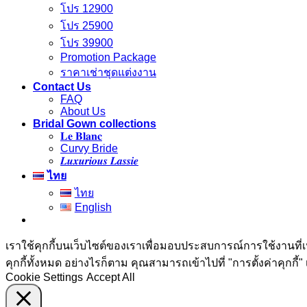
โปร 12900
โปร 25900
โปร 39900
Promotion Package
ราคาเช่าชุดแต่งงาน
Contact Us
FAQ
About Us
Bridal Gown collections
𝐋𝐞 𝐁𝐥𝐚𝐧𝐜
Curvy Bride
𝑳𝒖𝒙𝒖𝒓𝒊𝒐𝒖𝒔 𝑳𝒂𝒔𝒔𝒊𝒆
ไทย
ไทย
English
เราใช้คุกกี้บนเว็บไซต์ของเราเพื่อมอบประสบการณ์การใช้งานท
คุกกี้ทั้งหมด อย่างไรก็ตาม คุณสามารถเข้าไปที่ "การตั้งค่าคุกก
Cookie Settings
Accept All