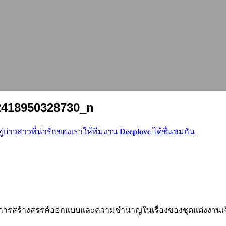
2418950328730_n
าวสาวที่น่ารักของเราให้ทีมงาน 𝐃𝐞𝐞𝐩𝐥𝐨𝐯𝐞 ได้ชื่นชมกัน
ารสร้างสรรค์ออกแบบและความชำนาญในเรื่องของชุดแต่งงานเจ้าสา