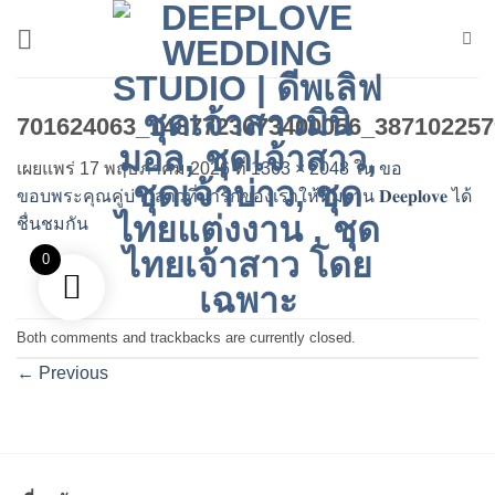
ข้าม
ไป
ยัง
เนื้อหา
701624063_1487723073400056_387102257
เผยแพร่
17 พฤษภาคม 2026
ที่
1363 × 2048
ใน
ขอ
ขอบพระคุณคู่บ่าวสาวที่น่ารักของเราให้ทีมงาน 𝐃𝐞𝐞𝐩𝐥𝐨𝐯𝐞 ได้
ชื่นชมกัน
0
Both comments and trackbacks are currently closed.
←
Previous