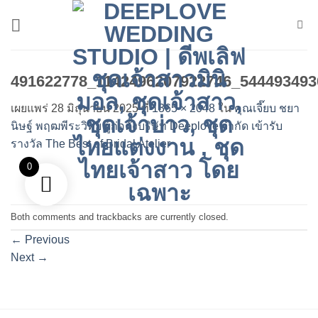
ข้าม
ไป
ยัง
เนื้อหา
491622778_1142496207922746_544493493
เผยแพร่
28 มิถุนายน 2025
ที่
1365 × 2048
ใน
คุณเจี๊ยบ ชยา
นิษฐ์ พฤฒพีระวิทย์ ผู้ก่อตั้งบริษัท Deeplove จำกัด เข้ารับ
รางวัล The Best of Bridal Atelier
0
Both comments and trackbacks are currently closed.
←
Previous
Next
→