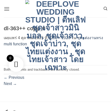
ข้าม
ไป
ยัง
เนื้อหา
dl-363++ copy_0
เผยแพร่
4 ตุลาคม 2025
ที่
1280 × 1920
ใน
ชุดแต่งงานทรง​
multi function
0
Both comments and trackbacks are currently closed.
←
Previous
Next
→