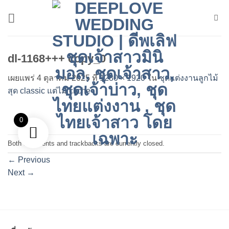
ข้าม
ไป
ยัง
เนื้อหา
dl-1168+++ copy_0
เผยแพร่
4 ตุลาคม 2025
ที่
1280 × 1920
ใน
ชุดแต่งงานลูกไม้
สุด classic แต่ไม่​ cliche
0
Both comments and trackbacks are currently closed.
←
Previous
Next
→