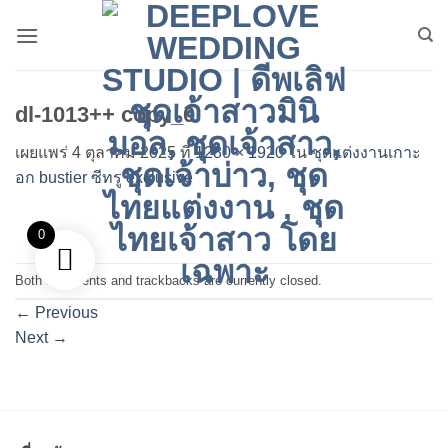
ข้าม
ไป
ยัง
เนื้อหา
dl-1013++ copy_0
เผยแพร่
4 ตุลาคม 2025
ที่
1280 × 1920
ใน
ชุดแต่งงานเกาะ
อก ​bustier​ ซีทรู exclusive
0
Both comments and trackbacks are currently closed.
←
Previous
Next
→