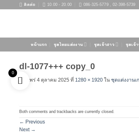
ข้าม
ติดต่อ
10.00 - 20.00
086-325-5779 , 02-398-5739
ไป
ยัง
เนื้อหา
หน้าแรก
ชุดไทยแต่งงาน
ชุดเจ้าสาว
ชุดเจ้า
dl-1077+++ copy_0
0
เผยแพร่
4 ตุลาคม 2025
ที่
1280 × 1920
ใน
ชุดแต่งงานเกา
Both comments and trackbacks are currently closed.
←
Previous
Next
→