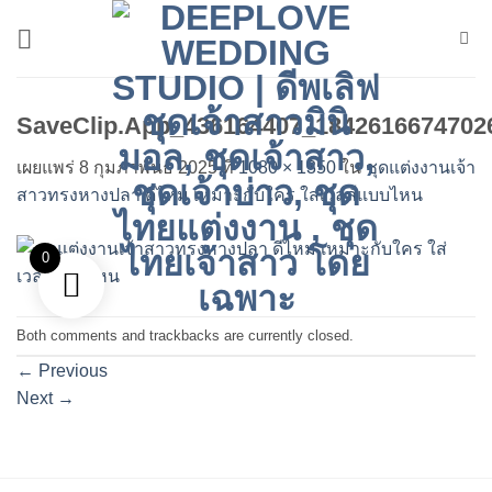
ข้าม
ไป
ยัง
เนื้อหา
SaveClip.App_436164407_1842616674702
เผยแพร่
8 กุมภาพันธ์ 2025
ที่
1080 × 1350
ใน
ชุดแต่งงานเจ้า
สาวทรงหางปลา ดีไหม เหมาะกับใคร ใส่เวลล์แบบไหน
0
Both comments and trackbacks are currently closed.
←
Previous
Next
→