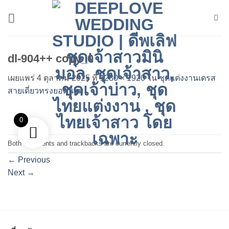
ข้าม
ไป
ยัง
เนื้อหา
dl-904++ copy_0
เผยแพร่
4 ตุลาคม 2025
ที่
1280 × 1920
ใน
ชุดแต่งงานเดรส
สายเดี่ยวทรงยอดนิยม
0
Both comments and trackbacks are currently closed.
←
Previous
Next
→