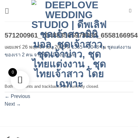
ข้าม
ไป
ยัง
เนื้อหา
571200961_704883505979084_6558166954
เผยแพร่
26 พฤศจิกายน 2025
ที่
1365 × 2048
ใน
ชุดแต่งงาน
ของเรา 2 คน จากร้าน DeepLove
0
Both comments and trackbacks are currently closed.
←
Previous
Next
→