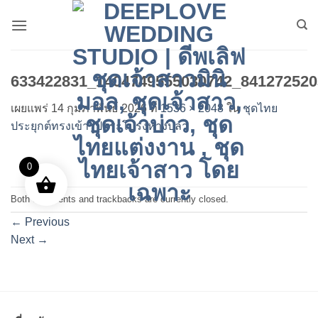
ข้าม
ไป
ยัง
เนื้อหา
633422831_1404749555030742_841272520
เผยแพร่
14 กุมภาพันธ์ 2026
ที่
1536 × 2048
ใน
ชุดไทย
ประยุกต์ทรงเข้ารูปกระโปรงหางปลา
0
Both comments and trackbacks are currently closed.
←
Previous
Next
→