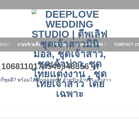
บ่าว
ถ่ายพรีเวดดิ้ง
บทความ
PROMOTION
CONTACT U
_1068110174549948356_n
งกี่ชุดดี? พร้อมไอเดียลุคสุดปัง สำหรับเจ้าบ่าว-เจ้าสาว