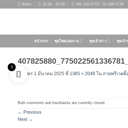
ข้าม
ติดต่อ
10.00 - 20.00
086-325-5779 , 02-398-5739
ไป
ยัง
เนื้อหา
หน้าแรก
ชุดไทยแต่งงาน
ชุดเจ้าสาว
ชุดเจ้า
407825880_775022561336781
0
เผยแพร่
1 มีนาคม 2025
ที่
1365 × 2048
ใน
ถ่ายพรีเวดดิ้
Both comments and trackbacks are currently closed.
←
Previous
Next
→