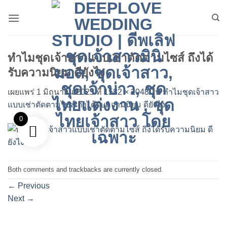
ข้าม
ไป
ยัง
เนื้อหา
ทำไมชุดเจ้าสาวแบบเช่าตัดตามไซส์ ถึงได้
รับความนิยม ดียังไง
เผยแพร่
1 มิถุนายน 2025
ที่
1582 × 2048
ใน
ทำไมชุดเจ้าสาว
แบบเช่าตัดตามไซส์ ถึงได้รับความนิยม ดียังไง
0
Both comments and trackbacks are currently closed.
←
Previous
Next
→