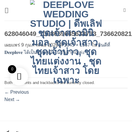
ข้าม
ไป
ยัง
เนื้อหา
628046049_1398669645638733_736620821
เผยแพร่
9 กุมภาพันธ์ 2026
ที่
1045 × 1567
ใน
ยินดีที่
𝐃𝐞𝐞𝐩𝐥𝐨𝐯𝐞 ได้เป็นส่วนหนึ่งในวันสำคัญค่ะ
0
Both comments and trackbacks are currently closed.
←
Previous
Next
→