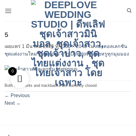
ข้าม
ไป
ยัง
เนื้อหา
5
เผยแพร่
1 มีนาคม 2025
ที่
1365 × 2048
ใน
ส่องคอลเลกชัน
ชุดแต่งงานใหม่ Luminous จาก Deeplove สวยหรูทุกมุมมอง
0
Both comments and trackbacks are currently closed.
←
Previous
Next
→